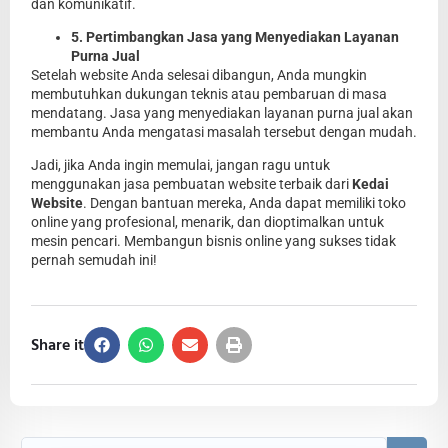
dan komunikatif.
5. Pertimbangkan Jasa yang Menyediakan Layanan
Purna Jual
Setelah website Anda selesai dibangun, Anda mungkin
membutuhkan dukungan teknis atau pembaruan di masa
mendatang. Jasa yang menyediakan layanan purna jual akan
membantu Anda mengatasi masalah tersebut dengan mudah.
Jadi, jika Anda ingin memulai, jangan ragu untuk
menggunakan jasa pembuatan website terbaik dari
Kedai
Website
. Dengan bantuan mereka, Anda dapat memiliki toko
online yang profesional, menarik, dan dioptimalkan untuk
mesin pencari. Membangun bisnis online yang sukses tidak
pernah semudah ini!
Share it