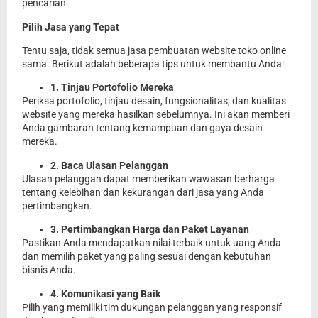
pencarian.
Pilih Jasa yang Tepat
Tentu saja, tidak semua jasa pembuatan website toko online
sama. Berikut adalah beberapa tips untuk membantu Anda:
1. Tinjau Portofolio Mereka
Periksa portofolio, tinjau desain, fungsionalitas, dan kualitas
website yang mereka hasilkan sebelumnya. Ini akan memberi
Anda gambaran tentang kemampuan dan gaya desain
mereka.
2. Baca Ulasan Pelanggan
Ulasan pelanggan dapat memberikan wawasan berharga
tentang kelebihan dan kekurangan dari jasa yang Anda
pertimbangkan.
3. Pertimbangkan Harga dan Paket Layanan
Pastikan Anda mendapatkan nilai terbaik untuk uang Anda
dan memilih paket yang paling sesuai dengan kebutuhan
bisnis Anda.
4. Komunikasi yang Baik
Pilih yang memiliki tim dukungan pelanggan yang responsif