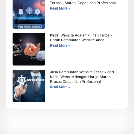
Terbaik, Murah, Cepat, dan Profesional
Read More »
Kedai Website Adalah Pilihan Terbaik
Untuk Pembuatan Website Anda
Read More »
Jasa Pembuatan Website Terbaik dari
Kedai Website dengan Harga Murah,
Proses Cepat, dan Profesional
Read More »