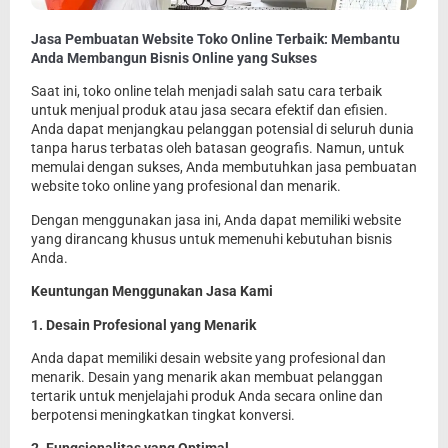
Jasa Pembuatan Website Toko Online Terbaik: Membantu
Anda Membangun Bisnis Online yang Sukses
Saat ini, toko online telah menjadi salah satu cara terbaik
untuk menjual produk atau jasa secara efektif dan efisien.
Anda dapat menjangkau pelanggan potensial di seluruh dunia
tanpa harus terbatas oleh batasan geografis. Namun, untuk
memulai dengan sukses, Anda membutuhkan jasa pembuatan
website toko online yang profesional dan menarik.
Dengan menggunakan jasa ini, Anda dapat memiliki website
yang dirancang khusus untuk memenuhi kebutuhan bisnis
Anda.
Keuntungan Menggunakan Jasa Kami
1. Desain Profesional yang Menarik
Anda dapat memiliki desain website yang profesional dan
menarik. Desain yang menarik akan membuat pelanggan
tertarik untuk menjelajahi produk Anda secara online dan
berpotensi meningkatkan tingkat konversi.