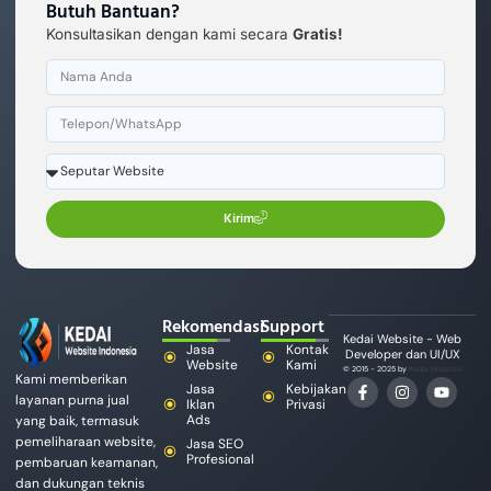
Butuh Bantuan?
Konsultasikan dengan kami secara
Gratis!
Kirim
Rekomendasi
Support
Kedai Website - Web
Jasa
Kontak
Developer dan UI/UX
Website
Kami
© 2015 - 2025 by
Kedai Website
Kami memberikan
Jasa
Kebijakan
layanan purna jual
Iklan
Privasi
Ads
yang baik, termasuk
pemeliharaan website,
Jasa SEO
Profesional
pembaruan keamanan,
dan dukungan teknis