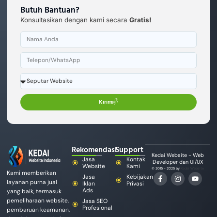
Butuh Bantuan?
Konsultasikan dengan kami secara
Gratis!
Kirim
Rekomendasi
Support
Kedai Website - Web
Jasa
Kontak
Developer dan UI/UX
Website
Kami
© 2015 - 2025 by
Kedai Website
Kami memberikan
Jasa
Kebijakan
layanan purna jual
Iklan
Privasi
Ads
yang baik, termasuk
pemeliharaan website,
Jasa SEO
Profesional
pembaruan keamanan,