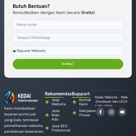
Butuh Bantuan?
Konsultasikan dengan kami secara
Gratis!
Kirim
Rekomendasi
Support
Kedai Website - Web
Jasa
Kontak
Developer dan UI/UX
Website
Kami
© 2015 - 2025 by
Kedai Website
Kami memberikan
Jasa
Kebijakan
layanan purna jual
Iklan
Privasi
Ads
yang baik, termasuk
pemeliharaan website,
Jasa SEO
Profesional
pembaruan keamanan,