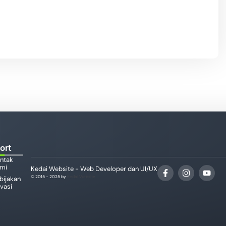
ort
ntak
mi
Kedai Website - Web Developer dan UI/UX
© 2015 - 2025 by
Kedai Website
bijakan
ivasi