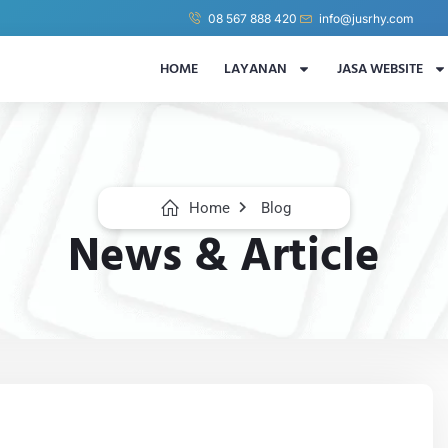
08 567 888 420
info@jusrhy.com
HOME
LAYANAN
JASA WEBSITE
Home
Blog
News & Article