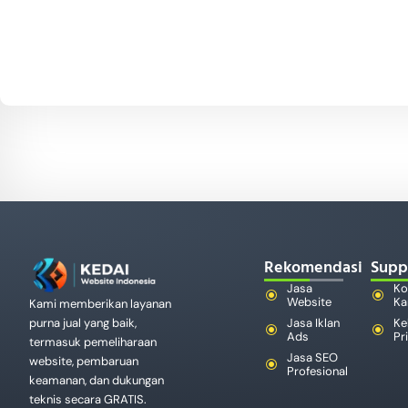
Rekomendasi
Supp
Jasa
Ko
Website
Ka
Kami memberikan layanan
Jasa Iklan
Ke
purna jual yang baik,
Ads
Pr
termasuk pemeliharaan
Jasa SEO
website, pembaruan
Profesional
keamanan, dan dukungan
teknis secara GRATIS.